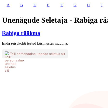
A
B
D
E
F
G
H
I
Unenägude Seletaja - Rabiga r
Rabiga rääkma
Enda seisukohti teatud küsimustes muutma.
Telli personaalne unenäo seletus siit