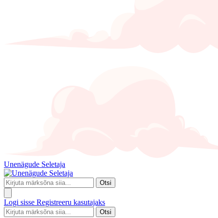
Unenägude Seletaja
Otsi
Logi sisse
Registreeru kasutajaks
Otsi