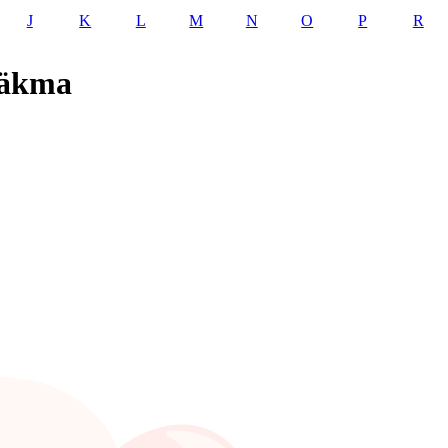
J
K
L
M
N
O
P
R
ääkma