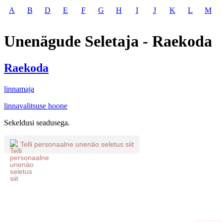
A
B
D
E
F
G
H
I
J
K
L
M
Unenägude Seletaja - Raekoda
Raekoda
linnamaja
linnavalitsuse hoone
Sekeldusi seadusega.
Telli personaalne unenäo seletus siit