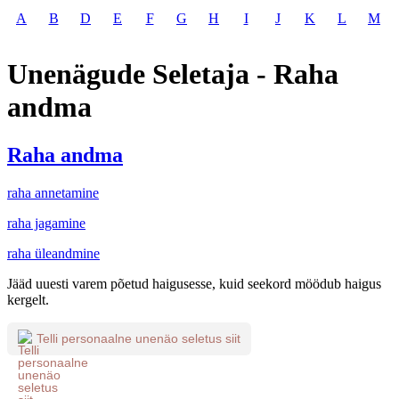
A
B
D
E
F
G
H
I
J
K
L
M
Unenägude Seletaja - Raha
andma
Raha andma
raha annetamine
raha jagamine
raha üleandmine
Jääd uuesti varem põetud haigusesse, kuid seekord möödub haigus
kergelt.
Telli personaalne unenäo seletus siit