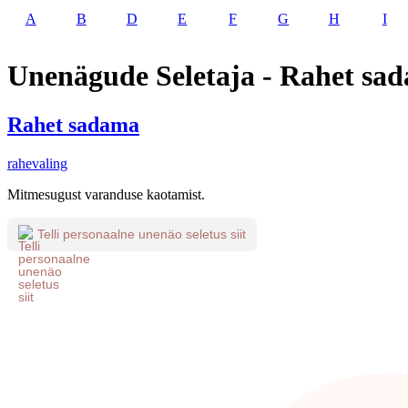
A
B
D
E
F
G
H
I
Unenägude Seletaja - Rahet sa
Rahet sadama
rahevaling
Mitmesugust varanduse kaotamist.
Telli personaalne unenäo seletus siit