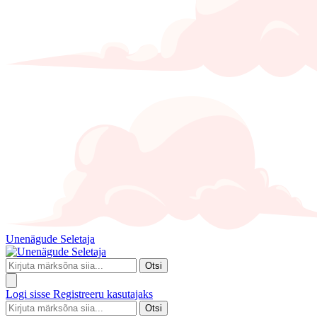
Unenägude Seletaja
Otsi
Logi sisse
Registreeru kasutajaks
Otsi