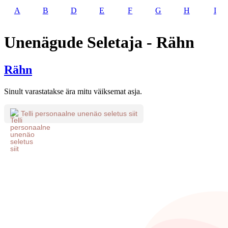
A
B
D
E
F
G
H
I
Unenägude Seletaja - Rähn
Rähn
Sinult varastatakse ära mitu väiksemat asja.
Telli personaalne unenäo seletus siit