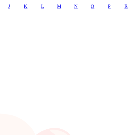
J
K
L
M
N
O
P
R