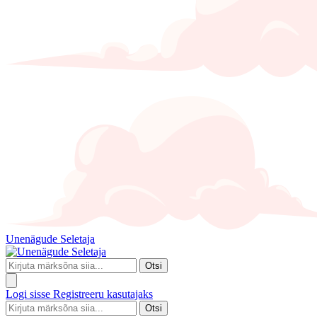
Unenägude Seletaja
Otsi
Logi sisse
Registreeru kasutajaks
Otsi