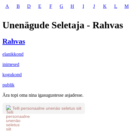
A
B
D
E
F
G
H
I
J
K
L
M
Unenägude Seletaja - Rahvas
Rahvas
elanikkond
inimesed
kogukond
publik
Ära topi oma nina igasugustesse asjadesse.
Telli personaalne unenäo seletus siit