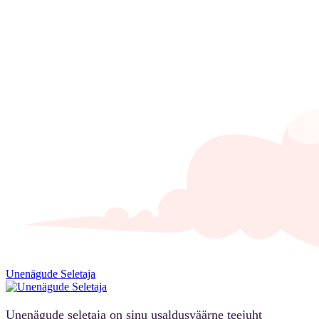
Unenägude Seletaja
Unenägude seletaja on sinu usaldusväärne teejuht