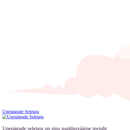
Unenägude Seletaja
Unenägude seletaja on sinu usaldusväärne teejuht