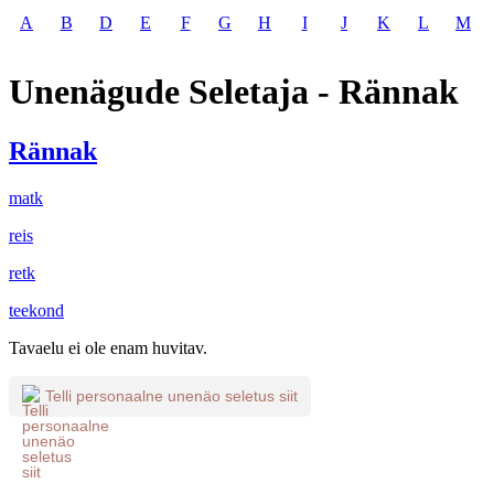
A
B
D
E
F
G
H
I
J
K
L
M
Unenägude Seletaja - Rännak
Rännak
matk
reis
retk
teekond
Tavaelu ei ole enam huvitav.
Telli personaalne unenäo seletus siit