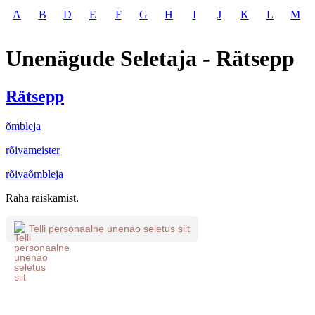
A
B
D
E
F
G
H
I
J
K
L
M
Unenägude Seletaja - Rätsepp
Rätsepp
õmbleja
rõivameister
rõivaõmbleja
Raha raiskamist.
Telli personaalne unenäo seletus siit