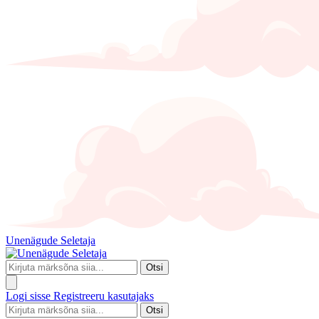
Unenägude Seletaja
Otsi
Logi sisse
Registreeru kasutajaks
Otsi