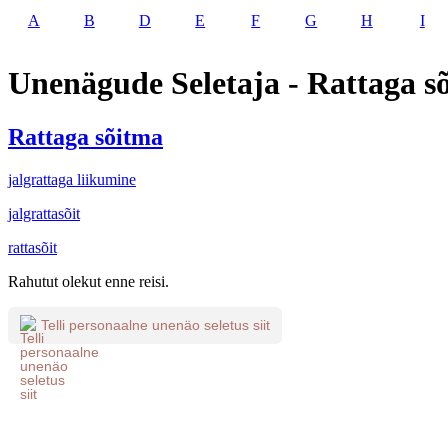
A
B
D
E
F
G
H
I
Unenägude Seletaja - Rattaga s
Rattaga sõitma
jalgrattaga liikumine
jalgrattasõit
rattasõit
Rahutut olekut enne reisi.
Telli personaalne unenäo seletus siit