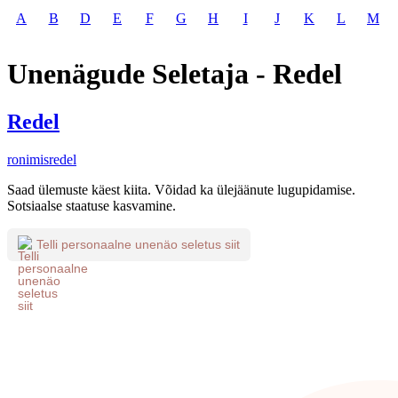
A
B
D
E
F
G
H
I
J
K
L
M
Unenägude Seletaja - Redel
Redel
ronimisredel
Saad ülemuste käest kiita. Võidad ka ülejäänute lugupidamise.
Sotsiaalse staatuse kasvamine.
Telli personaalne unenäo seletus siit