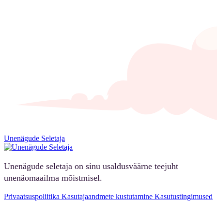
Unenägude Seletaja
Unenägude seletaja on sinu usaldusväärne teejuht
unenäomaailma mõistmisel.
Privaatsuspoliitika
Kasutajaandmete kustutamine
Kasutustingimused