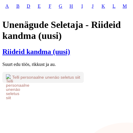
A
B
D
E
F
G
H
I
J
K
L
M
Unenägude Seletaja - Riideid
kandma (uusi)
Riideid kandma (uusi)
Suurt edu töös, rikkust ja au.
Telli personaalne unenäo seletus siit