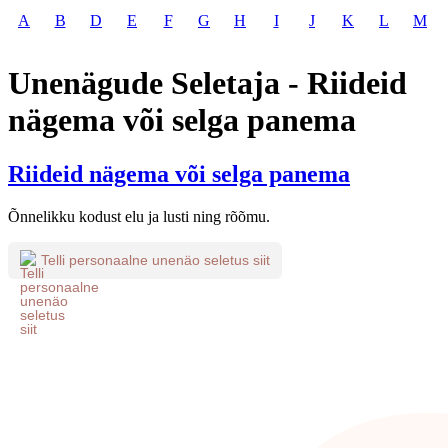
A
B
D
E
F
G
H
I
J
K
L
M
Unenägude Seletaja - Riideid
nägema või selga panema
Riideid nägema või selga panema
Õnnelikku kodust elu ja lusti ning rõõmu.
Telli personaalne unenäo seletus siit