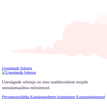
Unenägude Seletaja
Unenägude seletaja on sinu usaldusväärne teejuht
unenäomaailma mõistmisel.
Privaatsuspoliitika
Kasutajaandmete kustutamine
Kasutustingimused