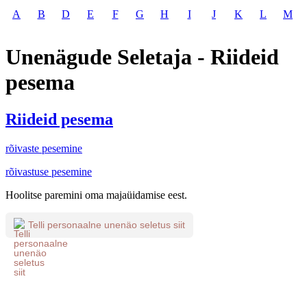
A
B
D
E
F
G
H
I
J
K
L
M
Unenägude Seletaja - Riideid
pesema
Riideid pesema
rõivaste pesemine
rõivastuse pesemine
Hoolitse paremini oma majaüidamise eest.
Telli personaalne unenäo seletus siit