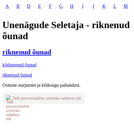
A
B
D
E
F
G
H
I
J
K
L
M
Unenägude Seletaja - riknenud
õunad
riknenud õunad
kõdunenud õunad
riknenud õunad
Ootuste nurjumist ja kõiksugu pahandust.
Telli personaalne unenäo seletus siit