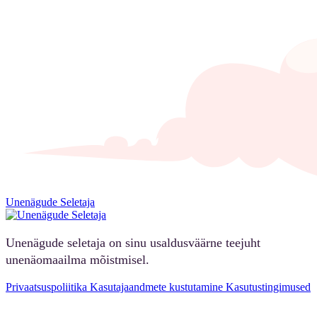
Unenägude Seletaja
Unenägude seletaja on sinu usaldusväärne teejuht
unenäomaailma mõistmisel.
Privaatsuspoliitika
Kasutajaandmete kustutamine
Kasutustingimused