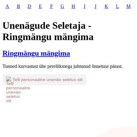
A
B
D
E
F
G
H
I
J
K
L
M
Unenägude Seletaja -
Ringmängu mängima
Ringmängu mängima
Tunned kurvastust ühe pereliikmega juhtunud õnnetuse pärast.
Telli personaalne unenäo seletus siit