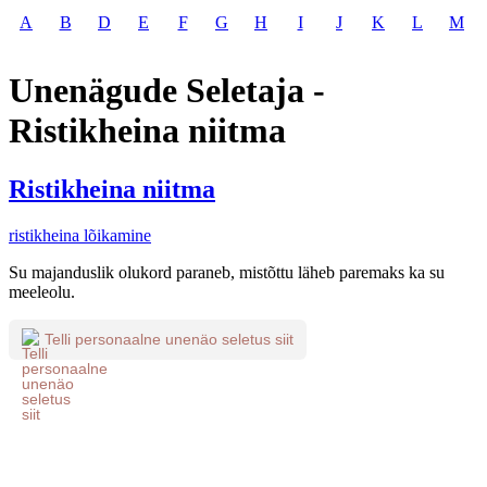
A
B
D
E
F
G
H
I
J
K
L
M
Unenägude Seletaja -
Ristikheina niitma
Ristikheina niitma
ristikheina lõikamine
Su majanduslik olukord paraneb, mistõttu läheb paremaks ka su
meeleolu.
Telli personaalne unenäo seletus siit