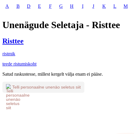
A
B
D
E
F
G
H
I
J
K
L
M
Unenägude Seletaja - Risttee
Risttee
ristmik
teede ristumiskoht
Satud raskustesse, millest kergelt välja enam ei pääse.
Telli personaalne unenäo seletus siit