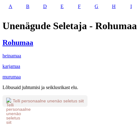
A
B
D
E
F
G
H
I
Unenägude Seletaja - Rohumaa
Rohumaa
heinamaa
karjamaa
murumaa
Lõbusaid juhtumisi ja seiklusrikast elu.
Telli personaalne unenäo seletus siit