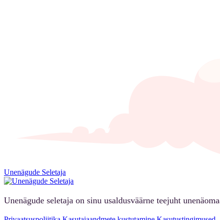
Unenägude Seletaja
Unenägude seletaja on sinu usaldusväärne teejuht unenäoma
Privaatsuspoliitika
Kasutajaandmete kustutamine
Kasutustingimused