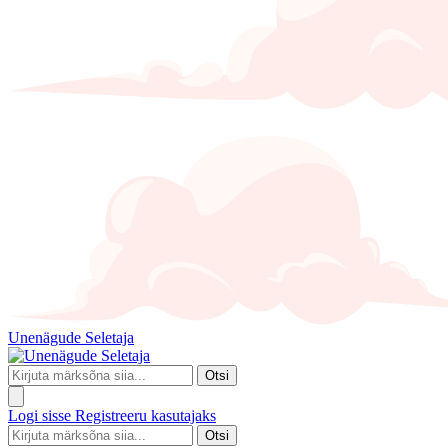
Unenägude Seletaja
Otsi
Logi sisse
Registreeru kasutajaks
Otsi