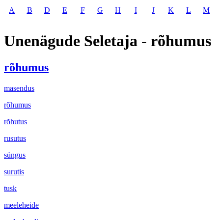
A
B
D
E
F
G
H
I
J
K
L
M
Unenägude Seletaja - rõhumus
rõhumus
masendus
rõhumus
rõhutus
rusutus
süngus
surutis
tusk
meeleheide