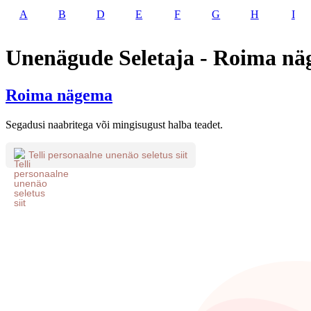
A
B
D
E
F
G
H
I
Unenägude Seletaja - Roima n
Roima nägema
Segadusi naabritega või mingisugust halba teadet.
Telli personaalne unenäo seletus siit