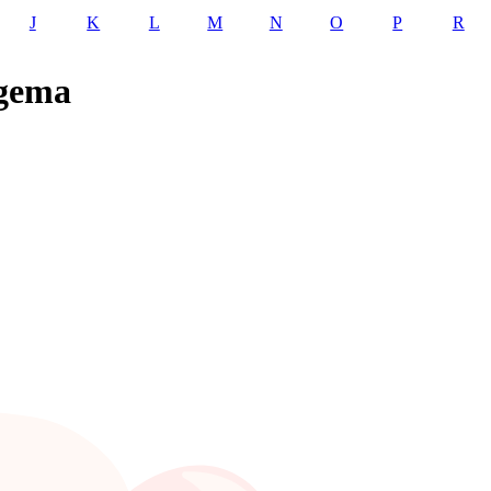
J
K
L
M
N
O
P
R
ägema