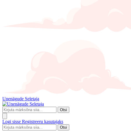
Unenägude Seletaja
Otsi
Logi sisse
Registreeru kasutajaks
Otsi