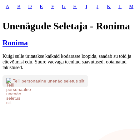
A
B
D
E
F
G
H
I
J
K
L
M
Unenägude Seletaja - Ronima
Ronima
Kuigi sulle üritatakse kaikaid kodarasse loopida, saadab su töid ja
ettevõtmisi edu. Suure vaevaga teenitud saavutused, ootamatud
takistused.
Telli personaalne unenäo seletus siit