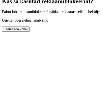
Kas sa kasutad reklaamiblokeeriat?
Palun luba reklaamiblokeerial näidata reklaame sellel leheküljel.
Unenägudeseletaja tänab sind!
Teen seda kohe!