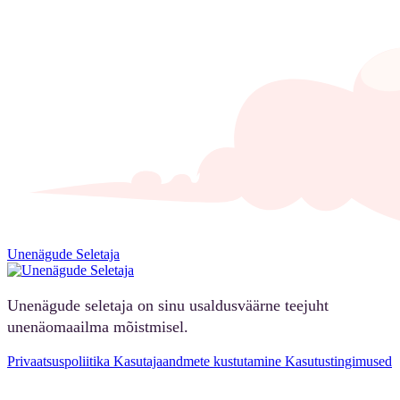
Unenägude Seletaja
Unenägude seletaja on sinu usaldusväärne teejuht
unenäomaailma mõistmisel.
Privaatsuspoliitika
Kasutajaandmete kustutamine
Kasutustingimused