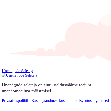
Unenägude Seletaja
Unenägude seletaja on sinu usaldusväärne teejuht
unenäomaailma mõistmisel.
Privaatsuspoliitika
Kasutajaandmete kustutamine
Kasutustingimused