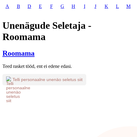
A
B
D
E
F
G
H
I
J
K
L
M
Unenägude Seletaja -
Roomama
Roomama
Teed rasket tööd, ent ei edene edasi.
Telli personaalne unenäo seletus siit