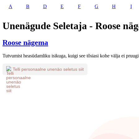
A
B
D
E
F
G
H
I
Unenägude Seletaja - Roose nä
Roose nägema
Tutvumist heasüdamliku isikuga, kuigi see tõsiasi kohe välja ei pruugi 
Telli personaalne unenäo seletus siit