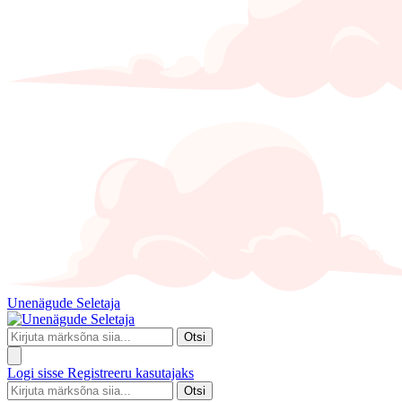
Unenägude Seletaja
Otsi
Logi sisse
Registreeru kasutajaks
Otsi