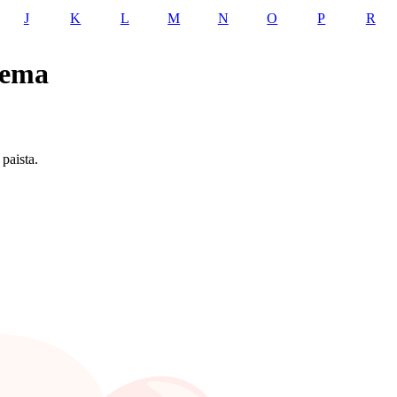
J
K
L
M
N
O
P
R
gema
paista.