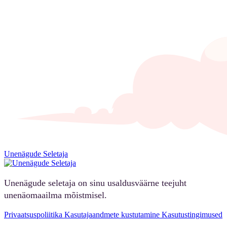
Unenägude Seletaja
Unenägude seletaja on sinu usaldusväärne teejuht
unenäomaailma mõistmisel.
Privaatsuspoliitika
Kasutajaandmete kustutamine
Kasutustingimused