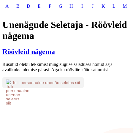
A
B
D
E
F
G
H
I
J
K
L
M
Unenägude Seletaja - Röövleid
nägema
Röövleid nägema
Rusutud oleku tekkimist mingisuguse saladuses hoitud asja
avalikuks tulemise pärast. Aga ka röövlite kätte sattumist.
Telli personaalne unenäo seletus siit