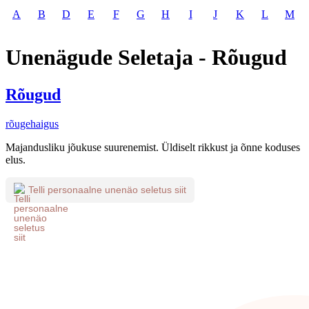
A
B
D
E
F
G
H
I
J
K
L
M
Unenägude Seletaja - Rõugud
Rõugud
rõugehaigus
Majandusliku jõukuse suurenemist. Üldiselt rikkust ja õnne koduses
elus.
Telli personaalne unenäo seletus siit