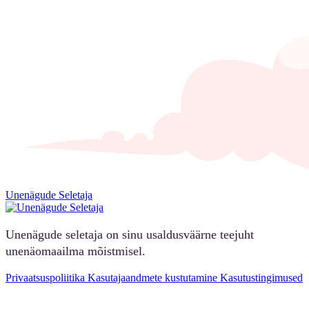
Unenägude Seletaja
Unenägude seletaja on sinu usaldusväärne teejuht
unenäomaailma mõistmisel.
Privaatsuspoliitika
Kasutajaandmete kustutamine
Kasutustingimused