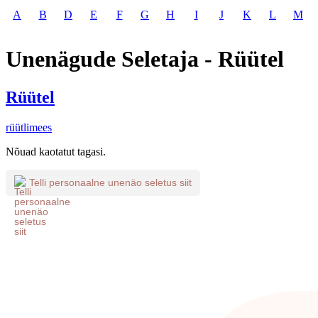
A
B
D
E
F
G
H
I
J
K
L
M
Unenägude Seletaja - Rüütel
Rüütel
rüütlimees
Nõuad kaotatut tagasi.
Telli personaalne unenäo seletus siit