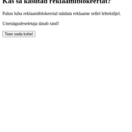
Kas sa kasutad reklaamiblokeeriat?
Palun luba reklaamiblokeerial näidata reklaame sellel leheküljel.
Unenägudeseletaja tänab sind!
Teen seda kohe!