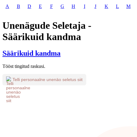
A
B
D
E
F
G
H
I
J
K
L
M
Unenägude Seletaja -
Säärikuid kandma
Säärikuid kandma
Tööst tingitud raskusi.
Telli personaalne unenäo seletus siit