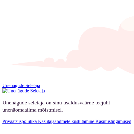
Unenägude Seletaja
Unenägude seletaja on sinu usaldusväärne teejuht
unenäomaailma mõistmisel.
Privaatsuspoliitika
Kasutajaandmete kustutamine
Kasutustingimused