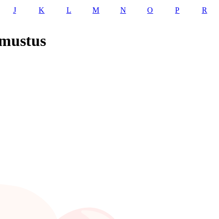
J
K
L
M
N
O
P
R
mmustus