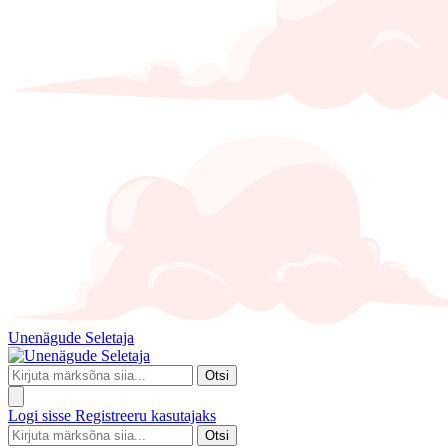
Unenägude Seletaja
Otsi
Logi sisse
Registreeru kasutajaks
Otsi