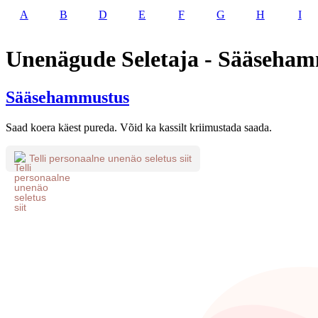
A
B
D
E
F
G
H
I
Unenägude Seletaja - Sääseha
Sääsehammustus
Saad koera käest pureda. Võid ka kassilt kriimustada saada.
Telli personaalne unenäo seletus siit