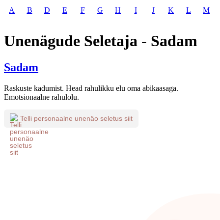
A
B
D
E
F
G
H
I
J
K
L
M
Unenägude Seletaja - Sadam
Sadam
Raskuste kadumist. Head rahulikku elu oma abikaasaga.
Emotsionaalne rahulolu.
Telli personaalne unenäo seletus siit