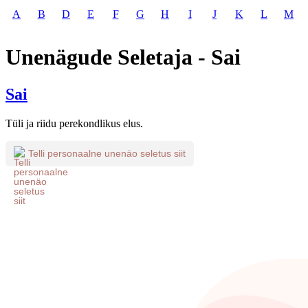
A
B
D
E
F
G
H
I
J
K
L
M
Unenägude Seletaja - Sai
Sai
Tüli ja riidu perekondlikus elus.
Telli personaalne unenäo seletus siit