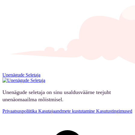
Unenägude Seletaja
Unenägude seletaja on sinu usaldusväärne teejuht
unenäomaailma mõistmisel.
Privaatsuspoliitika
Kasutajaandmete kustutamine
Kasutustingimused