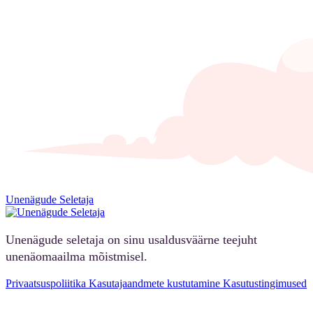
Unenägude Seletaja
Unenägude seletaja on sinu usaldusväärne teejuht
unenäomaailma mõistmisel.
Privaatsuspoliitika
Kasutajaandmete kustutamine
Kasutustingimused