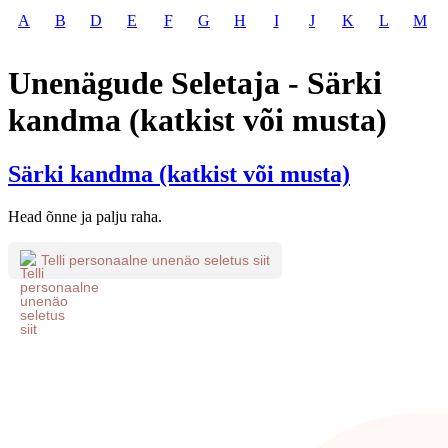
A
B
D
E
F
G
H
I
J
K
L
M
Unenägude Seletaja - Särki
kandma (katkist või musta)
Särki kandma (katkist või musta)
Head õnne ja palju raha.
Telli personaalne unenäo seletus siit