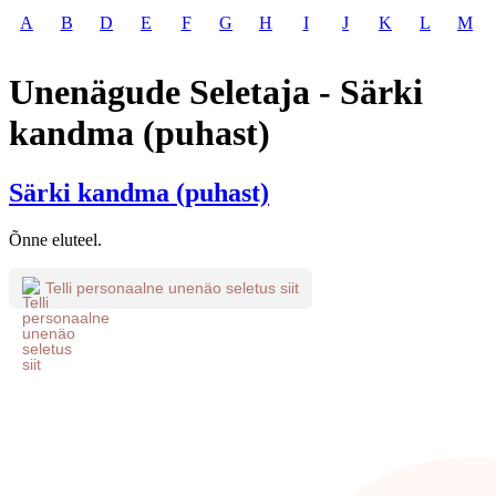
A
B
D
E
F
G
H
I
J
K
L
M
Unenägude Seletaja - Särki
kandma (puhast)
Särki kandma (puhast)
Õnne eluteel.
Telli personaalne unenäo seletus siit