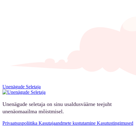
Unenägude Seletaja
Unenägude seletaja on sinu usaldusväärne teejuht
unenäomaailma mõistmisel.
Privaatsuspoliitika
Kasutajaandmete kustutamine
Kasutustingimused