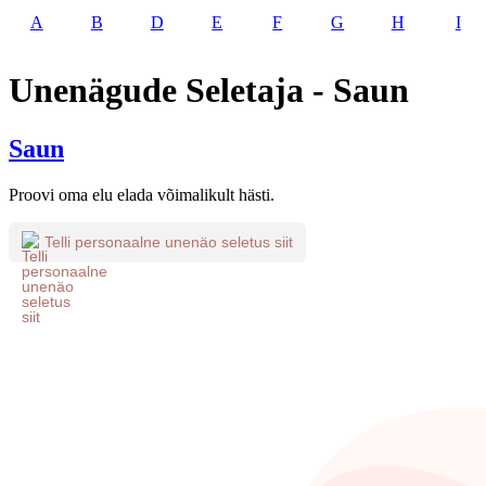
A
B
D
E
F
G
H
I
Unenägude Seletaja - Saun
Saun
Proovi oma elu elada võimalikult hästi.
Telli personaalne unenäo seletus siit