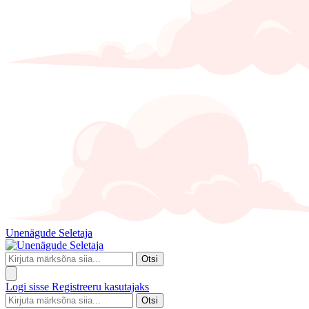
Unenägude Seletaja
Otsi
Logi sisse
Registreeru kasutajaks
Otsi