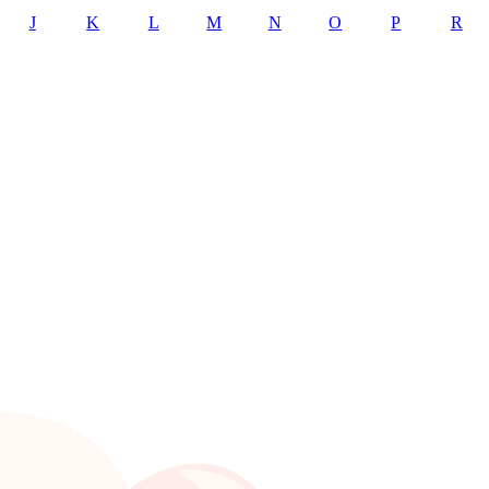
J
K
L
M
N
O
P
R