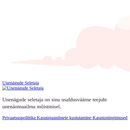
Unenägude Seletaja
Unenägude seletaja on sinu usaldusväärne teejuht
unenäomaailma mõistmisel.
Privaatsuspoliitika
Kasutajaandmete kustutamine
Kasutustingimused