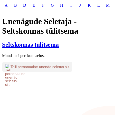
A
B
D
E
F
G
H
I
J
K
L
M
Unenägude Seletaja -
Seltskonnas tülitsema
Seltskonnas tülitsema
Muudatusi perekonnaelus.
Telli personaalne unenäo seletus siit