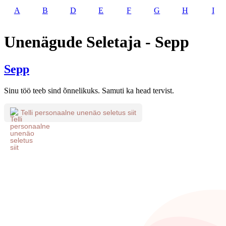
A
B
D
E
F
G
H
I
Unenägude Seletaja - Sepp
Sepp
Sinu töö teeb sind õnnelikuks. Samuti ka head tervist.
Telli personaalne unenäo seletus siit