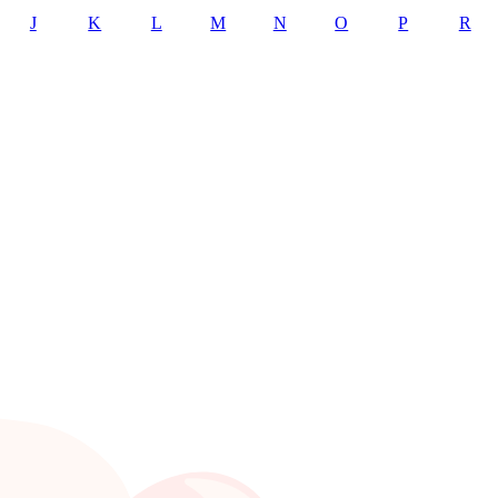
J
K
L
M
N
O
P
R