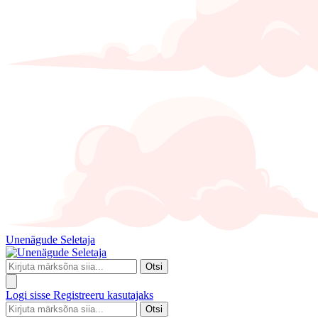
Unenägude Seletaja
Otsi
Logi sisse
Registreeru kasutajaks
Otsi