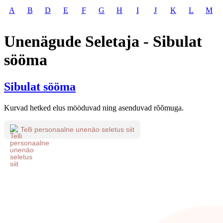
A
B
D
E
F
G
H
I
J
K
L
M
Unenägude Seletaja - Sibulat
sööma
Sibulat sööma
Kurvad hetked elus mööduvad ning asenduvad rõõmuga.
Telli personaalne unenäo seletus siit