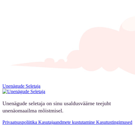
Unenägude Seletaja
Unenägude seletaja on sinu usaldusväärne teejuht
unenäomaailma mõistmisel.
Privaatsuspoliitika
Kasutajaandmete kustutamine
Kasutustingimused