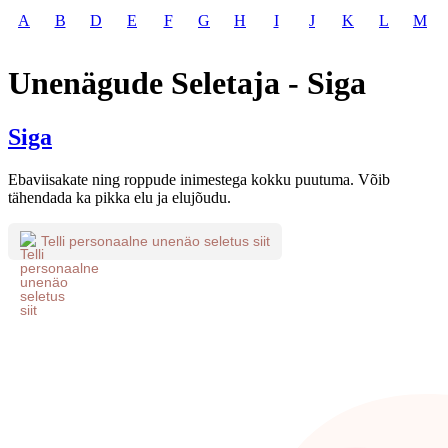
A
B
D
E
F
G
H
I
J
K
L
M
Unenägude Seletaja - Siga
Siga
Ebaviisakate ning roppude inimestega kokku puutuma. Võib
tähendada ka pikka elu ja elujõudu.
Telli personaalne unenäo seletus siit