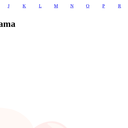
J
K
L
M
N
O
P
R
tama