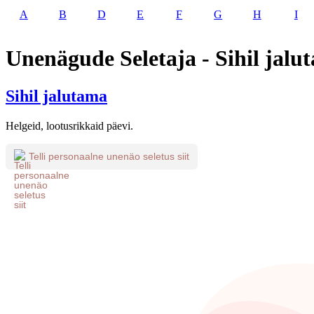
A
B
D
E
F
G
H
I
Unenägude Seletaja - Sihil jalu
Sihil jalutama
Helgeid, lootusrikkaid päevi.
Telli personaalne unenäo seletus siit