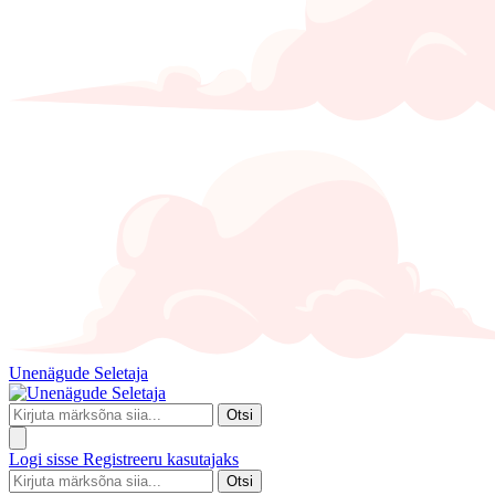
Unenägude Seletaja
Otsi
Logi sisse
Registreeru kasutajaks
Otsi