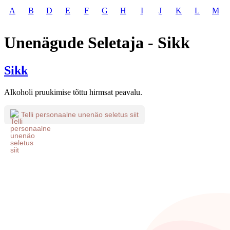
A
B
D
E
F
G
H
I
J
K
L
M
Unenägude Seletaja - Sikk
Sikk
Alkoholi pruukimise tõttu hirmsat peavalu.
Telli personaalne unenäo seletus siit