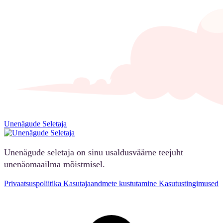
Unenägude Seletaja
Unenägude seletaja on sinu usaldusväärne teejuht
unenäomaailma mõistmisel.
Privaatsuspoliitika
Kasutajaandmete kustutamine
Kasutustingimused