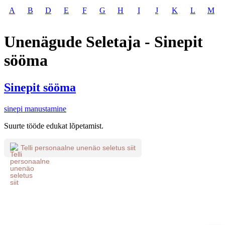
A
B
D
E
F
G
H
I
J
K
L
M
Unenägude Seletaja - Sinepit
sööma
Sinepit sööma
sinepi manustamine
Suurte tööde edukat lõpetamist.
Telli personaalne unenäo seletus siit