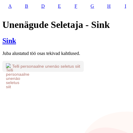
A
B
D
E
F
G
H
I
Unenägude Seletaja - Sink
Sink
Juba alustatud töö osas tekivad kahtlused.
Telli personaalne unenäo seletus siit