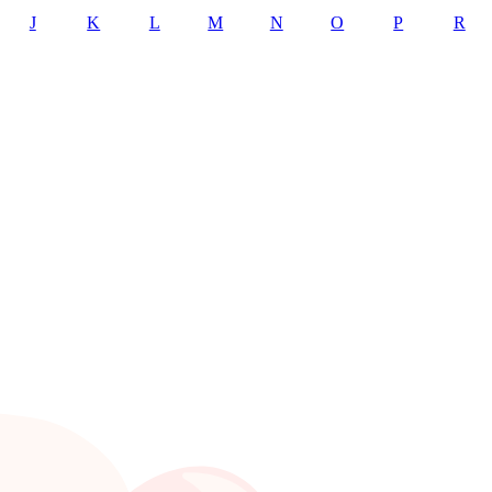
J
K
L
M
N
O
P
R