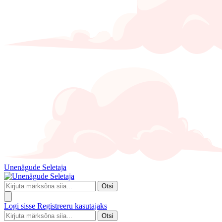
Unenägude Seletaja
Otsi
Logi sisse
Registreeru kasutajaks
Otsi