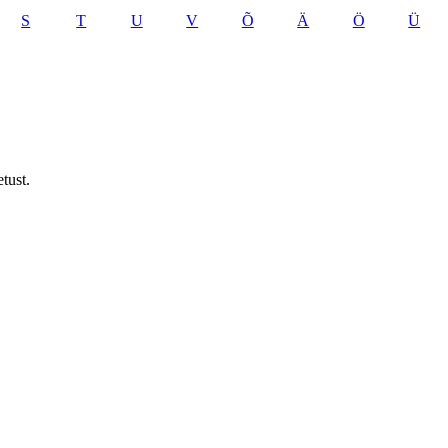
S
T
U
V
Õ
Ä
Ö
Ü
tust.