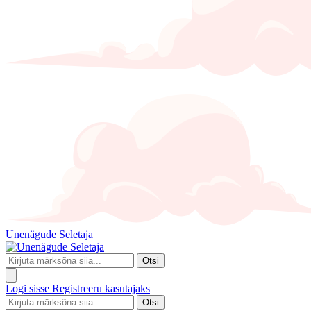
Unenägude Seletaja
Otsi
Logi sisse
Registreeru kasutajaks
Otsi