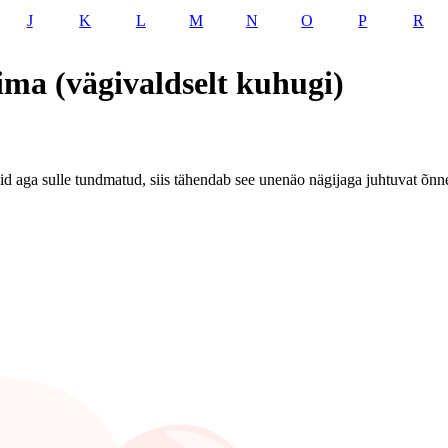
J
K
L
M
N
O
P
R
ima (vägivaldselt kuhugi)
d aga sulle tundmatud, siis tähendab see unenäo nägijaga juhtuvat õnne