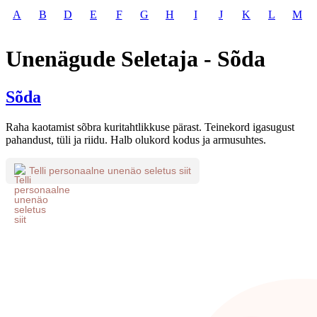
A
B
D
E
F
G
H
I
J
K
L
M
Unenägude Seletaja - Sõda
Sõda
Raha kaotamist sõbra kuritahtlikkuse pärast. Teinekord igasugust
pahandust, tüli ja riidu. Halb olukord kodus ja armusuhtes.
Telli personaalne unenäo seletus siit