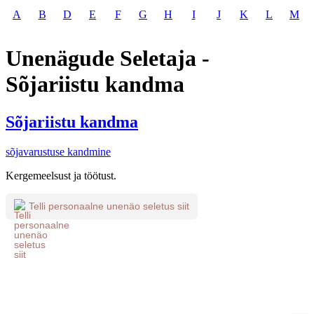
A
B
D
E
F
G
H
I
J
K
L
M
Unenägude Seletaja -
Sõjariistu kandma
Sõjariistu kandma
sõjavarustuse kandmine
Kergemeelsust ja töötust.
Telli personaalne unenäo seletus siit