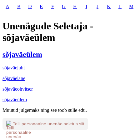
A
B
D
E
F
G
H
I
J
K
L
M
Unenägude Seletaja -
sõjaväeülem
sõjaväeülem
sõjaväejuht
sõjaväelane
sõjaväeohvitser
sõjaväeülem
Muutud julgemaks ning see toob sulle edu.
Telli personaalne unenäo seletus siit