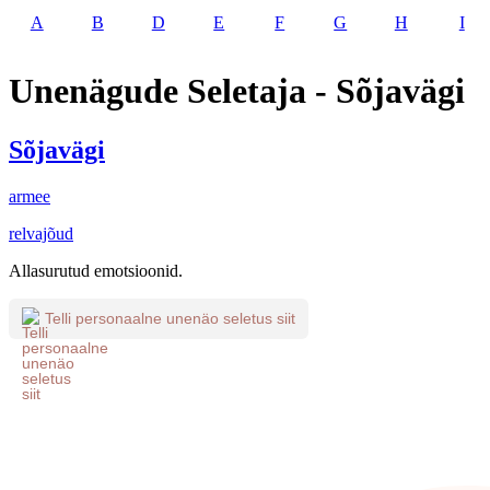
A
B
D
E
F
G
H
I
Unenägude Seletaja - Sõjavägi
Sõjavägi
armee
relvajõud
Allasurutud emotsioonid.
Telli personaalne unenäo seletus siit