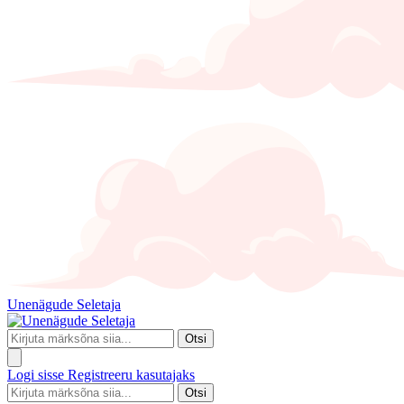
Unenägude Seletaja
Otsi
Logi sisse
Registreeru kasutajaks
Otsi