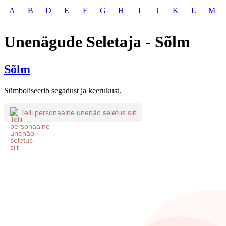
A
B
D
E
F
G
H
I
J
K
L
M
Unenägude Seletaja - Sõlm
Sõlm
Sümboliseerib segadust ja keerukust.
Telli personaalne unenäo seletus siit