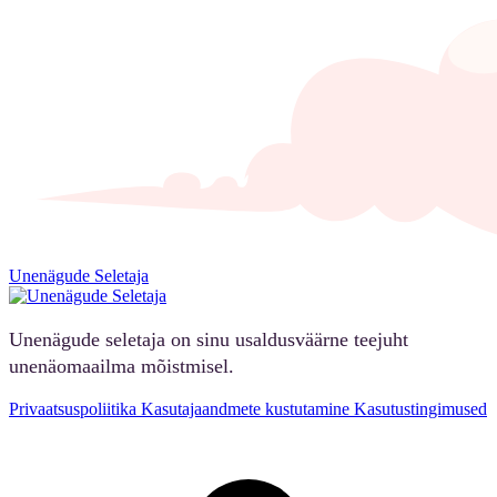
Unenägude Seletaja
Unenägude seletaja on sinu usaldusväärne teejuht
unenäomaailma mõistmisel.
Privaatsuspoliitika
Kasutajaandmete kustutamine
Kasutustingimused