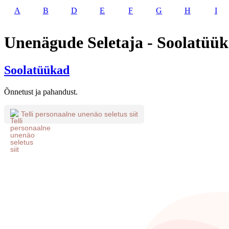
A
B
D
E
F
G
H
I
Unenägude Seletaja - Soolatüü
Soolatüükad
Õnnetust ja pahandust.
Telli personaalne unenäo seletus siit