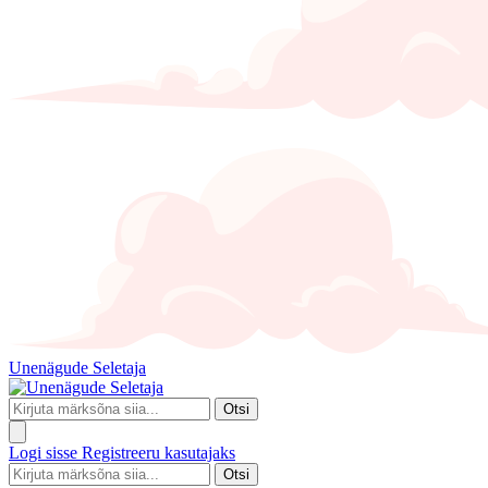
Unenägude Seletaja
Otsi
Logi sisse
Registreeru kasutajaks
Otsi