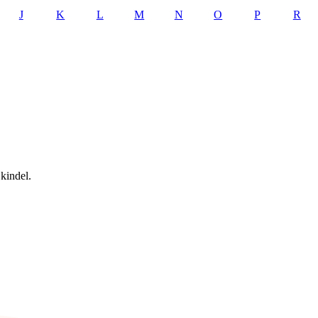
J
K
L
M
N
O
P
R
kindel.