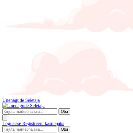
Unenägude Seletaja
Otsi
Logi sisse
Registreeru kasutajaks
Otsi