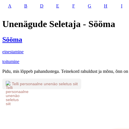
A
B
D
E
F
G
H
I
Unenägude Seletaja - Sööma
Sööma
einestamine
toitumine
Pidu, mis lõppeb pahandustega. Teinekord rahuldust ja mõnu, õnn on 
Telli personaalne unenäo seletus siit