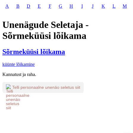
A
B
D
E
F
G
H
I
J
K
L
M
Unenägude Seletaja -
Sõrmeküüsi lõikama
Sõrmeküüsi lõikama
küünte lõikamine
Kannatust ja raha.
Telli personaalne unenäo seletus siit